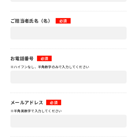
と
自
動
的
ご担当者氏名（名）
必須
に
削
除
さ
れ
ま
お電話番号
必須
す。
※ハイフンなし、半角数字のみで入力してください
閉じる
メールアドレス
必須
※半角英数字で入力してください