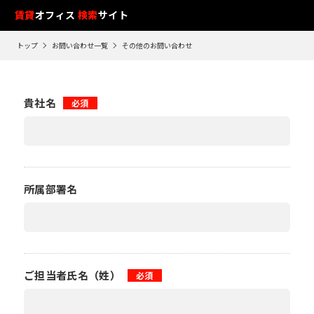
フ
賃貸
オフィス
検索
サイト
ロ
トップ
お問い合わせ一覧
その他のお問い合わせ
ア
閲
覧
貴社名
必須
履
歴
※
閲
覧
所属部署名
履
歴
は
90
日
が
ご担当者氏名（姓）
必須
過
ぎ
る